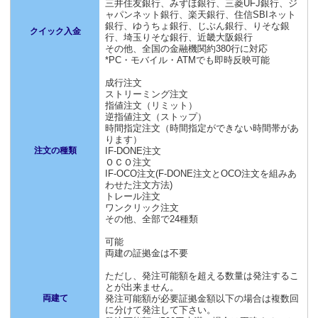
三井住友銀行、みずほ銀行、三菱UFJ銀行、ジ
ャパンネット銀行、楽天銀行、住信SBIネット
銀行、ゆうちょ銀行、じぶん銀行、りそな銀
クイック入金
行、埼玉りそな銀行、近畿大阪銀行
その他、全国の金融機関約380行に対応
*PC・モバイル・ATMでも即時反映可能
成行注文
ストリーミング注文
指値注文（リミット）
逆指値注文（ストップ）
時間指定注文（時間指定ができない時間帯があ
ります）
注文の種類
IF-DONE注文
ＯＣＯ注文
IF-OCO注文(F-DONE注文とOCO注文を組みあ
わせた注文方法)
トレール注文
ワンクリック注文
その他、全部で24種類
可能
両建の証拠金は不要
ただし、発注可能額を超える数量は発注するこ
とが出来ません。
両建て
発注可能額が必要証拠金額以下の場合は複数回
に分けて発注して下さい。