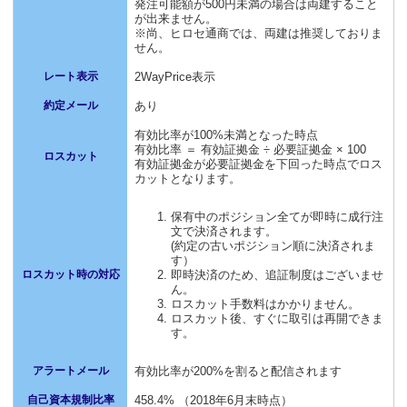
発注可能額が500円未満の場合は両建すること
が出来ません。
※尚、ヒロセ通商では、両建は推奨しておりま
せん。
レート表示
2WayPrice表示
約定メール
あり
有効比率が100%未満となった時点
有効比率 ＝ 有効証拠金 ÷ 必要証拠金 × 100
ロスカット
有効証拠金が必要証拠金を下回った時点でロス
カットとなります。
保有中のポジション全てが即時に成行注
文で決済されます。
(約定の古いポジション順に決済されま
す）
ロスカット時の対応
即時決済のため、追証制度はございませ
ん。
ロスカット手数料はかかりません。
ロスカット後、すぐに取引は再開できま
す。
アラートメール
有効比率が200%を割ると配信されます
自己資本規制比率
458.4% （2018年6月末時点）