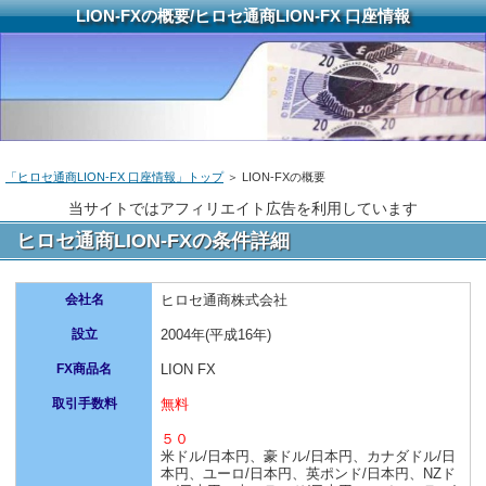
LION-FXの概要/ヒロセ通商LION-FX 口座情報
「ヒロセ通商LION-FX 口座情報」トップ
＞ LION-FXの概要
当サイトではアフィリエイト広告を利用しています
ヒロセ通商LION-FXの条件詳細
会社名
ヒロセ通商株式会社
設立
2004年(平成16年)
FX商品名
LION FX
取引手数料
無料
５０
米ドル/日本円、豪ドル/日本円、カナダドル/日
本円、ユーロ/日本円、英ポンド/日本円、NZド