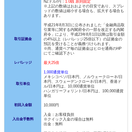
NZドル/円：
1.0銭 原則固定
※上記の数値はおおよその目安であり、スプレ
ッドの数値は縮小する場合も、拡大する場合も
あります。
平成21年8月3日に公布されました「金融商品取
引業等に関する内閣府令の一部を改正する内閣
府令」により、平成23年8月1日以降は取引金額
取引証拠金
の4%以上（レバレッジ25倍以下）の証拠金の
預託を受けることが義務づけられます。
※尚、通貨ペア毎の証拠金はヒロセ通商のHP
にてご確認下さい
レバレッジ
最大25倍
1,000通貨単位
メキシコペソ/日本円、ノルウェークローネ/日
本円、スウェーデンクローネ/日本円、香港ド
取引単位
ル/日本円は、10,000通貨単位
ハンガリーフォリント/日本円は、100,000通貨
単位
初回入金額
10,000円
入金：お客様負担
入出金手数料
※クイック入金の場合は無料
出金：無料